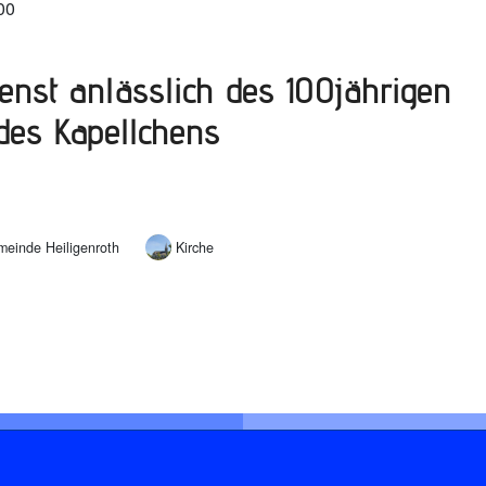
00
ienst anlässlich des 100jährigen
des Kapellchens
einde Heiligenroth
Kirche