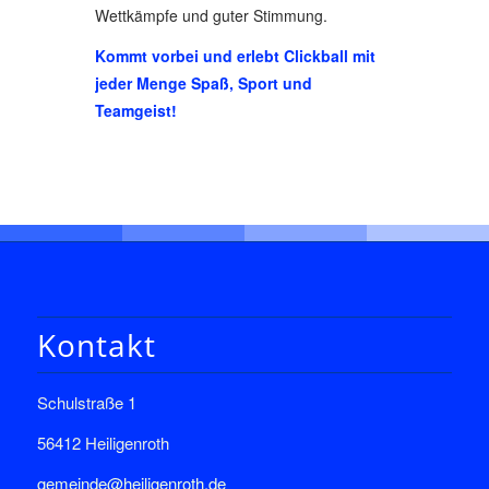
Wettkämpfe und guter Stimmung.
Kommt vorbei und erlebt Clickball mit
jeder Menge Spaß, Sport und
Teamgeist!
Kontakt
Schulstraße 1
56412 Heiligenroth
gemeinde@heiligenroth.de