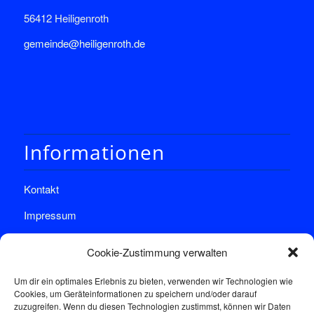
56412 Heiligenroth
gemeinde@heiligenroth.de
Informationen
Kontakt
Impressum
Datenschutz
Cookie-Zustimmung verwalten
Um dir ein optimales Erlebnis zu bieten, verwenden wir Technologien wie
Cookies, um Geräteinformationen zu speichern und/oder darauf
zuzugreifen. Wenn du diesen Technologien zustimmst, können wir Daten