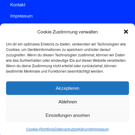
Kontakt
Impressum
Datenschutz
Cookie-Zustimmung verwalten
Um dir ein optimales Erlebnis zu bieten, verwenden wir Technologien wie
Cookies, um Geräteinformationen zu speichern und/oder darauf
zuzugreifen. Wenn du diesen Technologien zustimmst, können wir Daten
wie das Surfverhalten oder eindeutige IDs auf dieser Website verarbeiten.
Wenn du deine Zustimmung nicht erteilst oder zurückziehst, können
Sprechstunde
bestimmte Merkmale und Funktionen beeinträchtigt werden.
Akzeptieren
Donnerstags: 17:00-18:30
Ablehnen
Einstellungen ansehen
Cookie-Richtlinie
Datenschutzerklärung
Impressum
© Copyright - Heiligenroth |
Impressum
|
Datenschutzerklärung