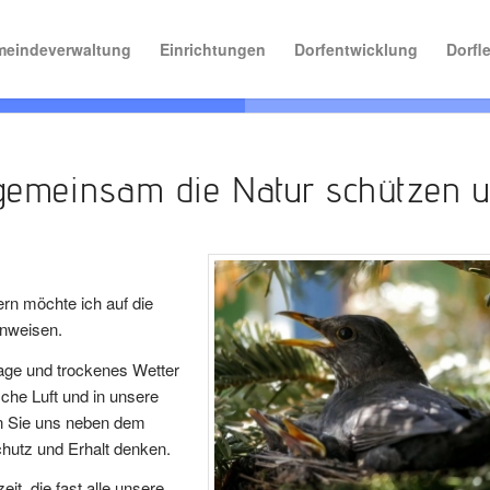
eindeverwaltung
Einrichtungen
Dorfentwicklung
Dorfl
gemeinsam die Natur schützen 
n möchte ich auf die
inweisen.
Tage und trockenes Wetter
sche Luft und in unsere
en Sie uns neben dem
hutz und Erhalt denken.
it, die fast alle unsere