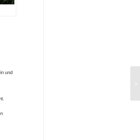
in und
t.
on