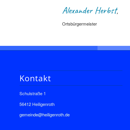
Alexander Herbst
,
Ortsbürgermeister
Kontakt
Schulstraße 1
56412 Heiligenroth
gemeinde@heiligenroth.de