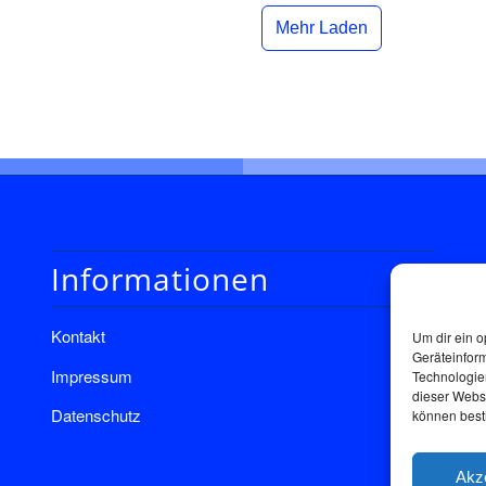
Mehr Laden
Informationen
Kontakt
Um dir ein o
Geräteinfor
Impressum
Technologien
dieser Websi
Datenschutz
können best
Akz