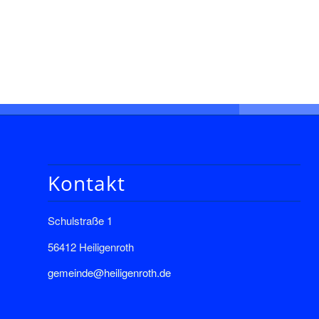
Kontakt
Schulstraße 1
56412 Heiligenroth
gemeinde@heiligenroth.de