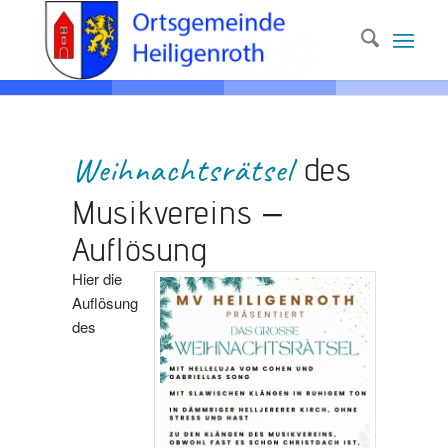
Weih­­nachts­­rätsel
des
Musik­­vereins –
Auflösung
Hier die
Auflösung
des