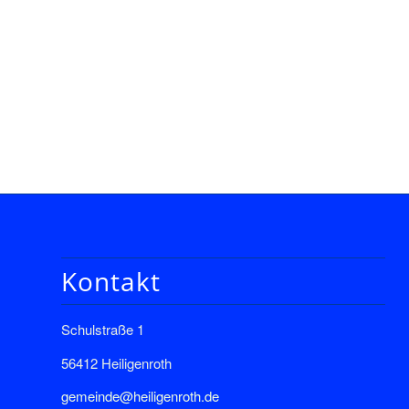
Kontakt
Schulstraße 1
56412 Heiligenroth
gemeinde@heiligenroth.de