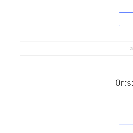
2
Orts