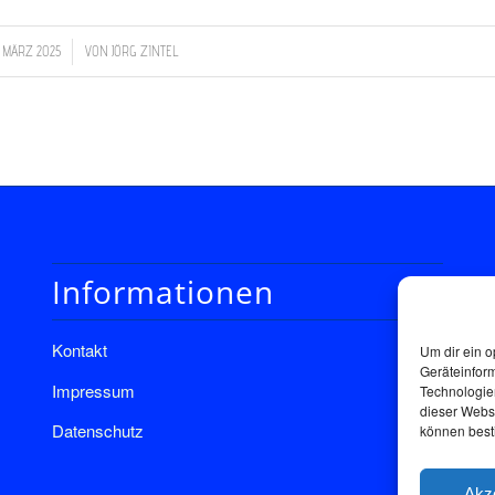
/
. MÄRZ 2025
VON
JÖRG ZINTEL
Informationen
Kontakt
Um dir ein o
Geräteinfor
Impressum
Technologien
dieser Websi
Datenschutz
können best
Akz