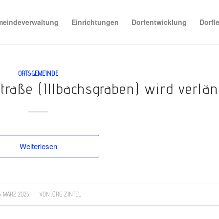
eindeverwaltung
Einrichtungen
Dorfentwicklung
Dorfl
ORTSGEMEINDE
raße (Illbachsgraben) wird verlän
Weiterlesen
/
6. MÄRZ 2025
VON
JÖRG ZINTEL