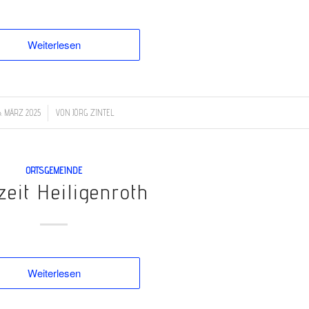
Weiterlesen
/
6. MÄRZ 2025
VON
JÖRG ZINTEL
ORTSGEMEINDE
zeit Heiligenroth
Weiterlesen