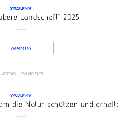
ORTSGEMEINDE
ubere Landschaft“ 2025
Weiterlesen
/
6. MÄRZ 2025
VON
JÖRG ZINTEL
ORTSGEMEINDE
m die Natur schützen und erhalt