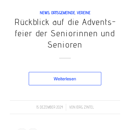
NEWS
,
ORTSGEMEINDE
,
VEREINE
Rück­­blick auf die Ad­vents­­
feier der Sen­­ior­­innen und
Sen­­ioren
Weiterlesen
/
15. DEZEMBER 2024
VON
JÖRG ZINTEL