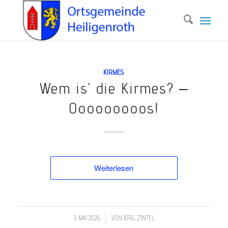
KIRMES
Wem is’ die Kirmes? –
Ooooooooos!
Weiterlesen
/
3. MAI 2026
VON
JÖRG ZINTEL