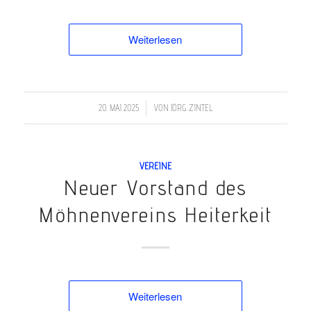
Weiterlesen
/
20. MAI 2025
VON
JÖRG ZINTEL
VEREINE
Neuer Vorstand des
Möhnenvereins Heiterkeit
Weiterlesen