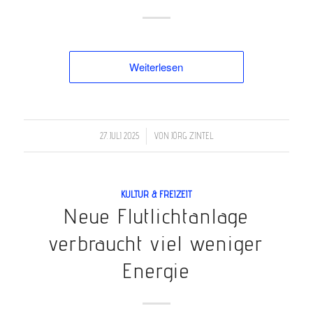
Weiterlesen
/
27. JULI 2025
VON
JÖRG ZINTEL
KULTUR & FREIZEIT
Neue Flutlichtanlage
verbraucht viel weniger
Energie