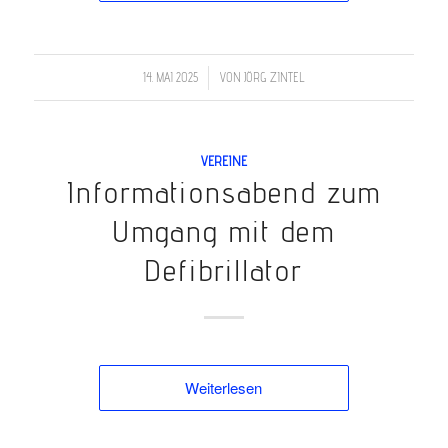
/
14. MAI 2025
VON
JÖRG ZINTEL
VEREINE
Informationsabend zum
Umgang mit dem
Defibrillator
Weiterlesen