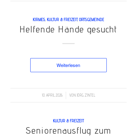
KIRMES
,
KULTUR & FREIZEIT
,
ORTSGEMEINDE
Helfende Hände gesucht
Weiterlesen
/
10. APRIL 2026
VON
JÖRG ZINTEL
KULTUR & FREIZEIT
Seniorenausflug zum