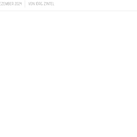
/
 DEZEMBER 2024
VON
JÖRG ZINTEL