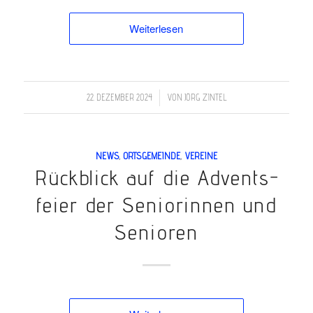
Weiterlesen
/
22. DEZEMBER 2024
VON
JÖRG ZINTEL
NEWS
,
ORTSGEMEINDE
,
VEREINE
Rück­­blick auf die Ad­vents­­
feier der Sen­­ior­­innen und
Sen­­ioren