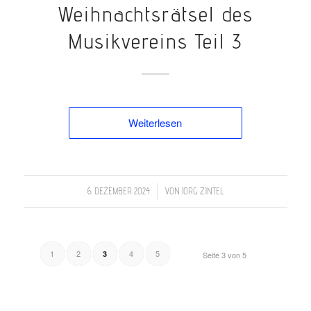
Weihnachtsrätsel des
Musikvereins Teil 3
Weiterlesen
/
6. DEZEMBER 2024
VON
JÖRG ZINTEL
1
2
4
5
3
Seite 3 von 5