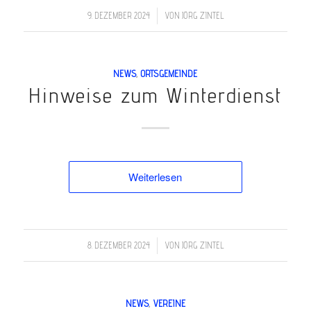
/
9. DEZEMBER 2024
VON
JÖRG ZINTEL
NEWS
,
ORTSGEMEINDE
Hin­weise zum Winter­dienst
Weiterlesen
/
8. DEZEMBER 2024
VON
JÖRG ZINTEL
NEWS
,
VEREINE