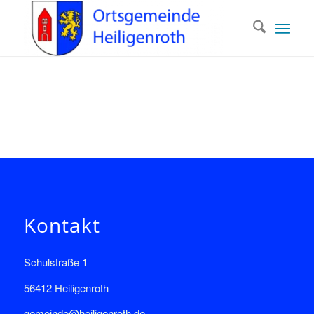
Kontakt
Schulstraße 1
56412 Heiligenroth
gemeinde@heiligenroth.de