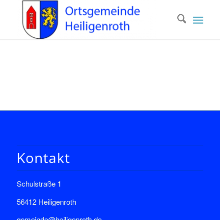
Kontakt
Schulstraße 1
56412 Heiligenroth
gemeinde@heiligenroth.de