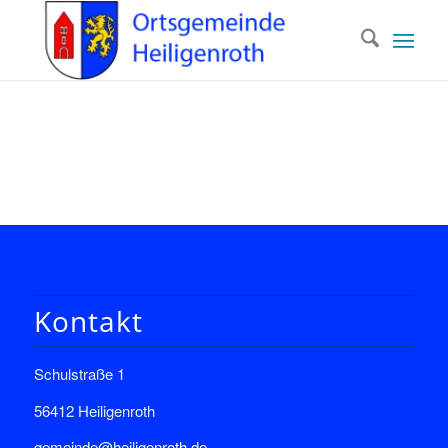
Kontakt
Schulstraße 1
56412 Heiligenroth
gemeinde@heiligenroth.de