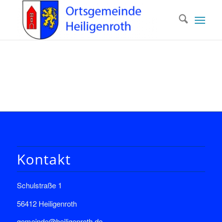
Kontakt
Schulstraße 1
56412 Heiligenroth
gemeinde@heiligenroth.de