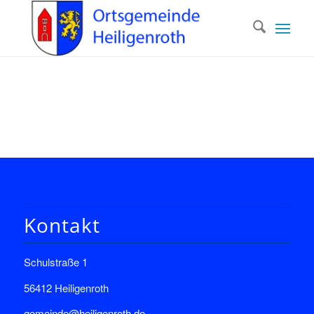
Kontakt
Schulstraße 1
56412 Heiligenroth
gemeinde@heiligenroth.de