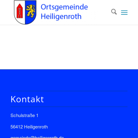
Kontakt
Schulstraße 1
56412 Heiligenroth
gemeinde@heiligenroth.de