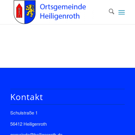
Kontakt
Schulstraße 1
56412 Heiligenroth
gemeinde@heiligenroth.de