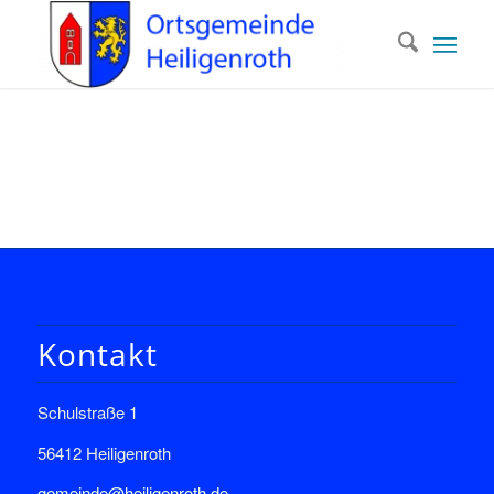
Kontakt
Schulstraße 1
56412 Heiligenroth
gemeinde@heiligenroth.de