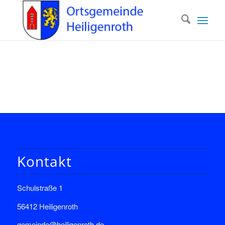
Kontakt
Schulstraße 1
56412 Heiligenroth
gemeinde@heiligenroth.de