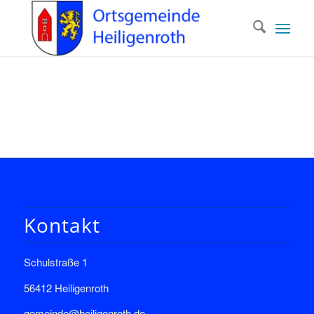
Kontakt
Schulstraße 1
56412 Heiligenroth
gemeinde@heiligenroth.de