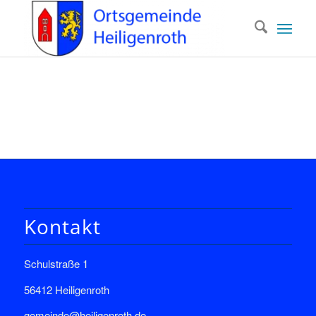
Kontakt
Schulstraße 1
56412 Heiligenroth
gemeinde@heiligenroth.de