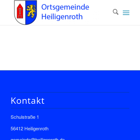
Kontakt
Schulstraße 1
56412 Heiligenroth
gemeinde@heiligenroth.de