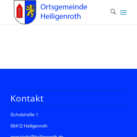
Kontakt
Schulstraße 1
56412 Heiligenroth
gemeinde@heiligenroth.de