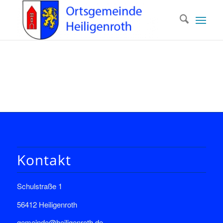
Kontakt
Schulstraße 1
56412 Heiligenroth
gemeinde@heiligenroth.de