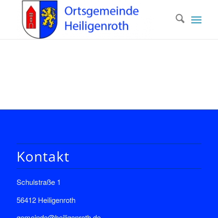
Kontakt
Schulstraße 1
56412 Heiligenroth
gemeinde@heiligenroth.de