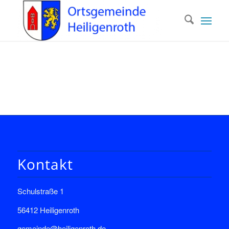
Kontakt
Schulstraße 1
56412 Heiligenroth
gemeinde@heiligenroth.de