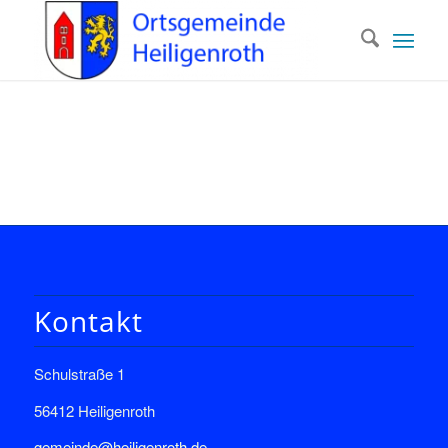
Kontakt
Schulstraße 1
56412 Heiligenroth
gemeinde@heiligenroth.de