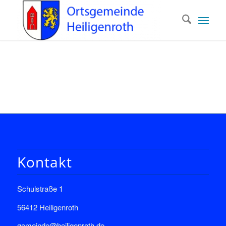
Kontakt
Schulstraße 1
56412 Heiligenroth
gemeinde@heiligenroth.de