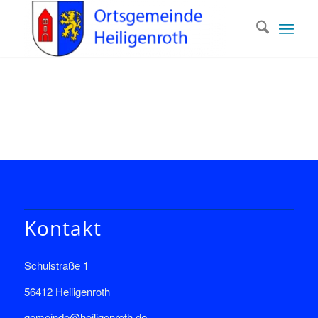
Kontakt
Schulstraße 1
56412 Heiligenroth
gemeinde@heiligenroth.de