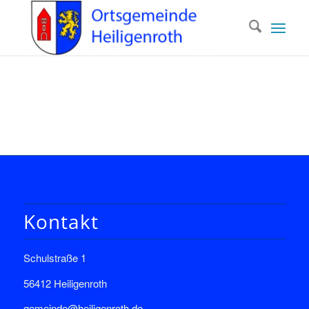
Kontakt
Schulstraße 1
56412 Heiligenroth
gemeinde@heiligenroth.de