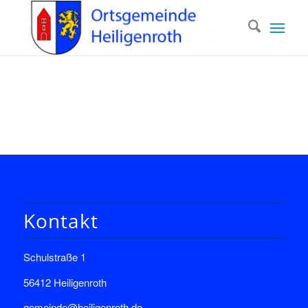
Kontakt
Schulstraße 1
56412 Heiligenroth
gemeinde@heiligenroth.de