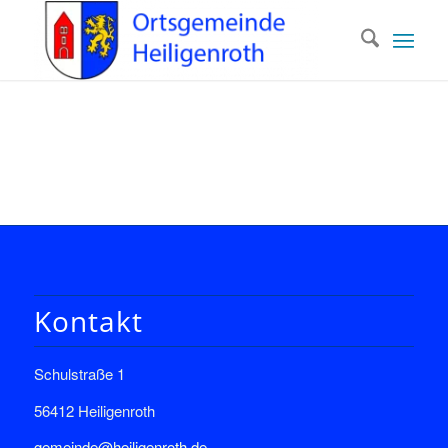
Kontakt
Schulstraße 1
56412 Heiligenroth
gemeinde@heiligenroth.de