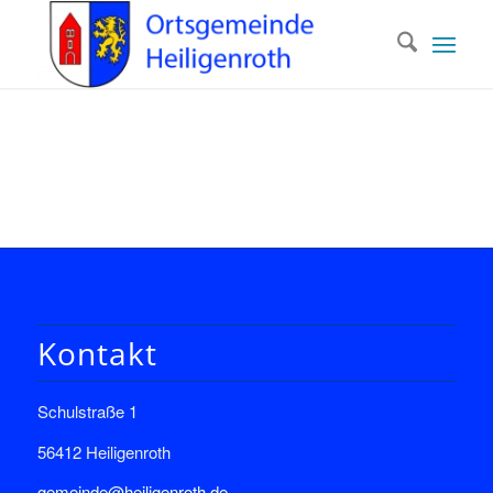
Kontakt
Schulstraße 1
56412 Heiligenroth
gemeinde@heiligenroth.de