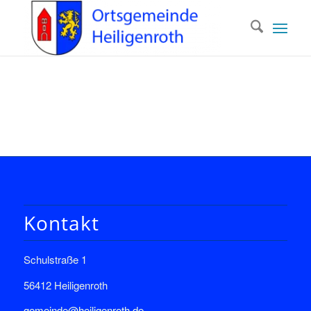
Kontakt
Schulstraße 1
56412 Heiligenroth
gemeinde@heiligenroth.de