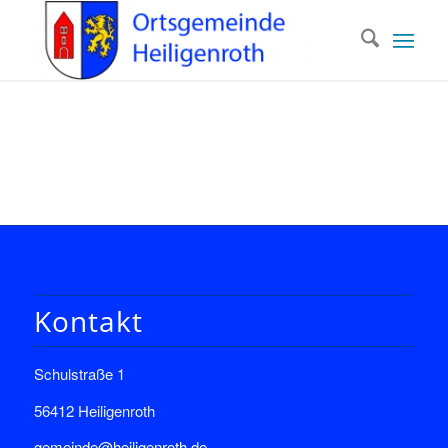
Kontakt
Schulstraße 1
56412 Heiligenroth
gemeinde@heiligenroth.de