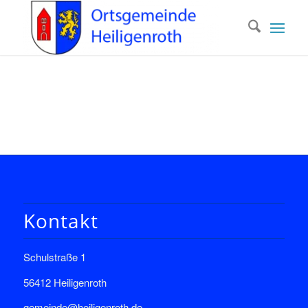
Kontakt
Schulstraße 1
56412 Heiligenroth
gemeinde@heiligenroth.de